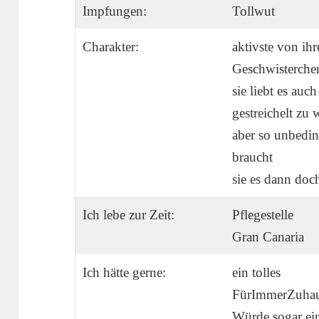
Impfungen:
Tollwut
Charakter:
aktivste von ihr
Geschwisterche
sie liebt es auch
gestreichelt zu 
aber so unbedin
braucht
sie es dann doch
Ich lebe zur Zeit:
Pflegestelle
Gran Canaria
Ich hätte gerne:
ein tolles
FürImmerZuha
Würde sogar ei