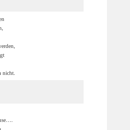
en
n,
werden,
gt
 nicht.
use….
n