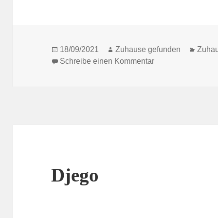
Veröffentlicht
Autor
Kateg
18/09/2021
Zuhause gefunden
Zuhau
am
zu Raphaela
Schreibe einen Kommentar
Djego